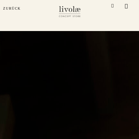
.fa-facebook { font-size: 15px !important; }
ZURÜCK